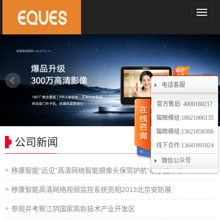
导
航
菜
单
电话客服
官方售后: 4000180217
猫眼模组:18621066135
猫眼模组:13621858306
公司新闻
线下合作:13641691824
微信公众号
移康智能“远见”高清网络智能摄像头保驾护航“亲子嘉年华”
移康智能高清网络视频监控系统亮相2013北京安防展
参观并考察江阴国家高新技术产业开发区