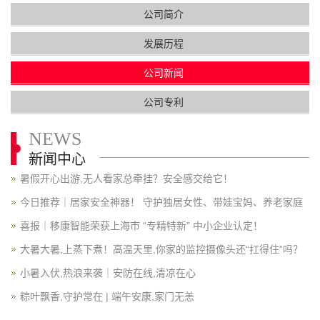
公司简介
发展历程
公司新闻
公司专利
NEWS
新闻中心
暑假开心出游,无人看家总牵挂？安全感交给它！
今日推荐｜居家安全神器！ 守护独居女性、带娃宝妈、养老家庭
喜报｜移康智能荣获上海市 “专精特新” 中小企业认定！
大暑大暑,上蒸下煮！高温天里,你家的监控摄像头还“扛得住”吗？
小暑入伏,热浪来袭｜安防在线,清凉在心
粽叶飘香,守护常在 | 端午安康,家门无恙