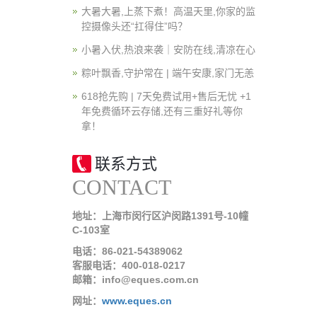
大暑大暑,上蒸下煮！高温天里,你家的监
控摄像头还“扛得住”吗？
小暑入伏,热浪来袭｜安防在线,清凉在心
粽叶飘香,守护常在 | 端午安康,家门无恙
618抢先购 | 7天免费试用+售后无忧 +1
年免费循环云存储,还有三重好礼等你
拿！
联系方式
CONTACT
地址：上海市闵行区沪闵路1391号-10幢
C-103室
电话：86-021-54389062
客服电话：400-018-0217
邮箱：info@eques.com.cn
网址：
www.eques.cn