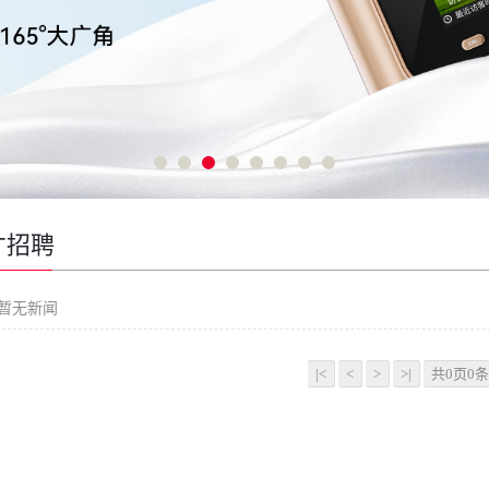
才招聘
下暂无新闻
|<
<
>
>|
共0页0条