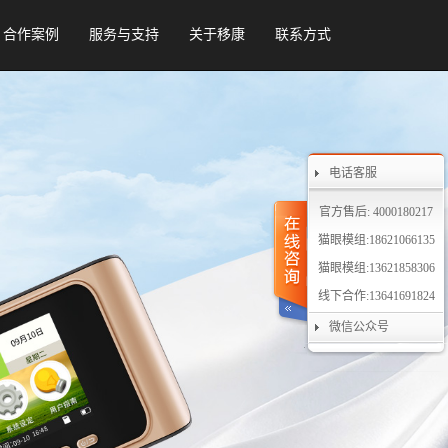
合作案例
服务与支持
关于移康
联系方式
电话客服
官方售后: 4000180217
猫眼模组:18621066135
猫眼模组:13621858306
线下合作:13641691824
微信公众号