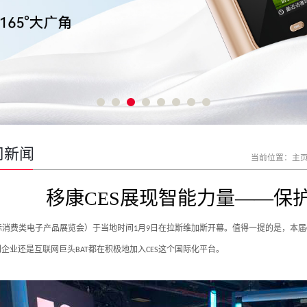
司新闻
当前位置：
主
移康CES展现智能力量——保
际消费类电子产品展览会）于当地时间
月
日在拉斯维加斯开幕。值得一提的是，本届
1
9
创企业还是互联网巨头
都在积极地加入
这个国际化平台。
BAT
CES