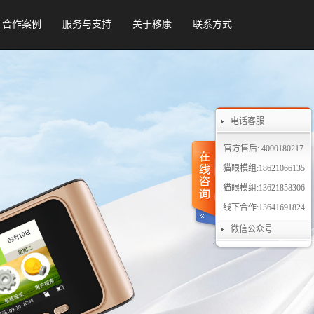
合作案例
服务与支持
关于移康
联系方式
电话客服
官方售后: 4000180217
猫眼模组:18621066135
猫眼模组:13621858306
线下合作:13641691824
微信公众号