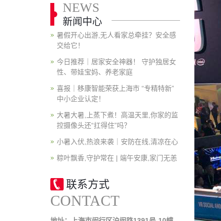
NEWS
新闻中心
暑假开心出游,无人看家总牵挂？安全感
交给它！
今日推荐｜居家安全神器！ 守护独居女
性、带娃宝妈、养老家庭
喜报｜移康智能荣获上海市 “专精特新”
中小企业认定！
大暑大暑,上蒸下煮！高温天里,你家的监
控摄像头还“扛得住”吗？
小暑入伏,热浪来袭｜安防在线,清凉在心
粽叶飘香,守护常在 | 端午安康,家门无恙
联系方式
CONTACT
地址：上海市闵行区沪闵路1391号-10幢