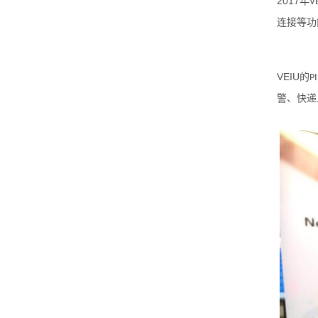
2017
年
V
连接等功
VEIU
的
P
警、快递