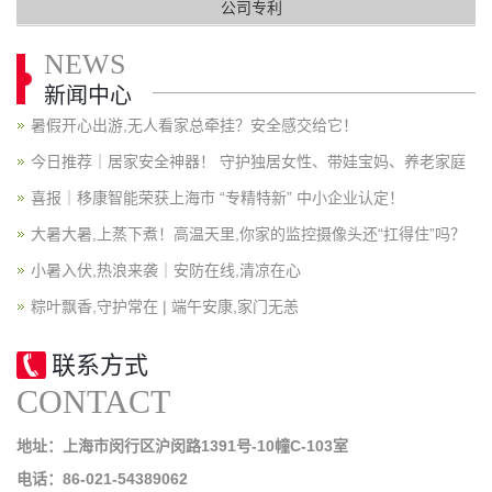
公司专利
NEWS
新闻中心
暑假开心出游,无人看家总牵挂？安全感交给它！
今日推荐｜居家安全神器！ 守护独居女性、带娃宝妈、养老家庭
喜报｜移康智能荣获上海市 “专精特新” 中小企业认定！
大暑大暑,上蒸下煮！高温天里,你家的监控摄像头还“扛得住”吗？
小暑入伏,热浪来袭｜安防在线,清凉在心
粽叶飘香,守护常在 | 端午安康,家门无恙
联系方式
CONTACT
地址：上海市闵行区沪闵路1391号-10幢C-103室
电话：86-021-54389062