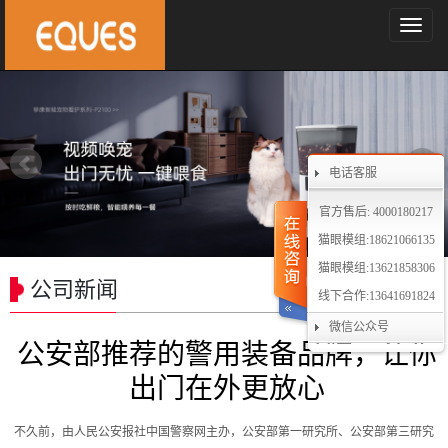
导
航
菜
单
电话客服
官方售后: 4000180217
猫眼模组:18621066135
猫眼模组:13621858306
公司新闻
线下合作:13641691824
微信公众号
公安部推荐的警用装备品牌，让你
出门在外更放心
不久前，
由人民公安报社中国警察网主办，公安部第一研究所、公安部第三研究