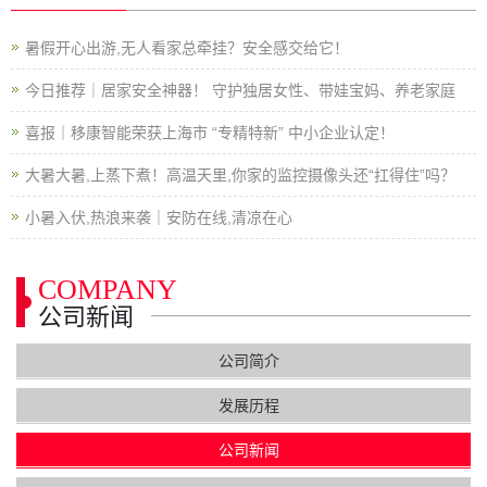
暑假开心出游,无人看家总牵挂？安全感交给它！
今日推荐｜居家安全神器！ 守护独居女性、带娃宝妈、养老家庭
喜报｜移康智能荣获上海市 “专精特新” 中小企业认定！
大暑大暑,上蒸下煮！高温天里,你家的监控摄像头还“扛得住”吗？
小暑入伏,热浪来袭｜安防在线,清凉在心
COMPANY
公司新闻
公司简介
发展历程
公司新闻