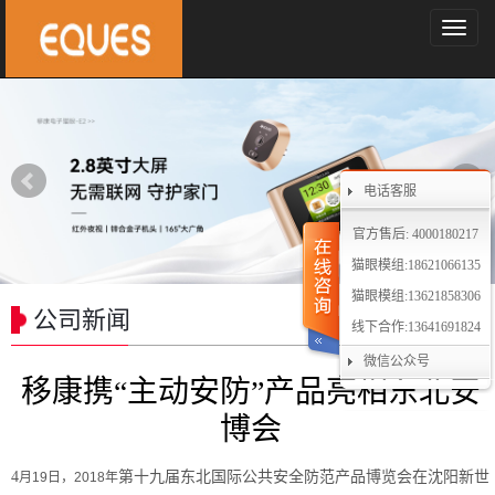
导
航
菜
单
电话客服
官方售后: 4000180217
猫眼模组:18621066135
猫眼模组:13621858306
公司新闻
线下合作:13641691824
微信公众号
移康携“主动安防”产品亮相东北安
博会
4
第十九届东北国际公共安全防范产品博览会在沈阳新世
月
19
日，
2018
年