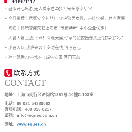
新闻中心
暑假开心出游,无人看家总牵挂？安全感交给它！
今日推荐｜居家安全神器！ 守护独居女性、带娃宝妈、养老家庭
喜报｜移康智能荣获上海市 “专精特新” 中小企业认定！
大暑大暑,上蒸下煮！高温天里,你家的监控摄像头还“扛得住”吗？
小暑入伏,热浪来袭｜安防在线,清凉在心
粽叶飘香,守护常在 | 端午安康,家门无恙
联系方式
CONTACT
地址：上海市闵行区沪闵路1391号-10幢C-103室
电话：86-021-54389062
客服电话：400-018-0217
邮箱：info@eques.com.cn
网址：
www.eques.cn