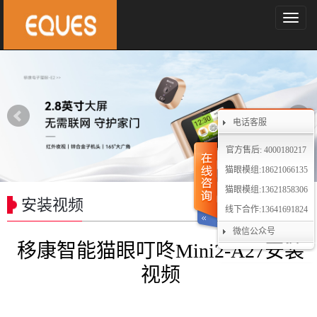
导
航
菜
单
电话客服
官方售后: 4000180217
猫眼模组:18621066135
猫眼模组:13621858306
安装视频
线下合作:13641691824
微信公众号
移康智能猫眼叮咚Mini2-A27安装
视频