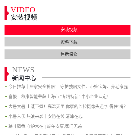
VIDEO
安装视频
安装视频
资料下载
售后保修
NEWS
新闻中心
今日推荐｜居家安全神器！ 守护独居女性、带娃宝妈、养老家庭
喜报｜移康智能荣获上海市 “专精特新” 中小企业认定！
大暑大暑,上蒸下煮！高温天里,你家的监控摄像头还“扛得住”吗？
小暑入伏,热浪来袭｜安防在线,清凉在心
粽叶飘香,守护常在 | 端午安康,家门无恙