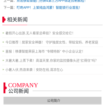
上一篇：
点击获取智能门分屏&第三方APP绑定控制教程！
下一篇：
叮咚APP！上架纯血鸿蒙！智能锁行业首批！
相关新闻
暑假开心出游,无人看家总牵挂？安全感交给它！
今日推荐｜居家安全神器！ 守护独居女性、带娃宝妈、养老家庭
喜报｜移康智能荣获上海市 “专精特新” 中小企业认定！
大暑大暑,上蒸下煮！高温天里,你家的监控摄像头还“扛得住”吗？
小暑入伏,热浪来袭｜安防在线,清凉在心
COMPANY
公司新闻
公司简介