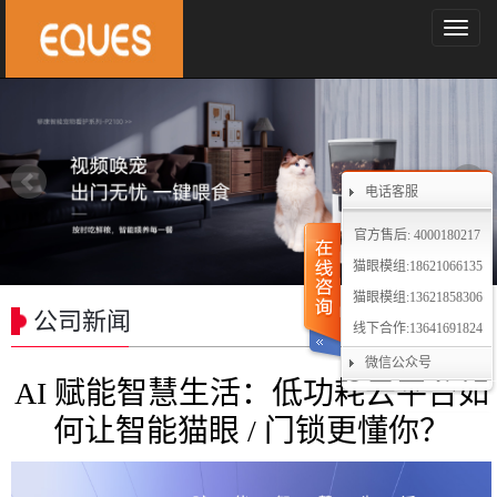
导
航
菜
单
电话客服
官方售后: 4000180217
猫眼模组:18621066135
猫眼模组:13621858306
公司新闻
线下合作:13641691824
微信公众号
AI 赋能智慧生活：低功耗云平台如
何让智能猫眼 / 门锁更懂你？