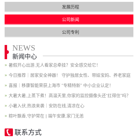
发展历程
公司新闻
公司专利
NEWS
新闻中心
暑假开心出游,无人看家总牵挂？安全感交给它！
今日推荐｜居家安全神器！ 守护独居女性、带娃宝妈、养老家庭
喜报｜移康智能荣获上海市 “专精特新” 中小企业认定！
大暑大暑,上蒸下煮！高温天里,你家的监控摄像头还“扛得住”吗？
小暑入伏,热浪来袭｜安防在线,清凉在心
粽叶飘香,守护常在 | 端午安康,家门无恙
联系方式