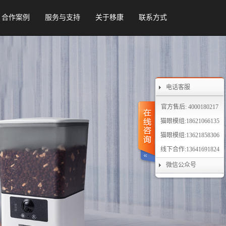
合作案例
服务与支持
关于移康
联系方式
电话客服
官方售后: 4000180217
猫眼模组:18621066135
猫眼模组:13621858306
线下合作:13641691824
微信公众号