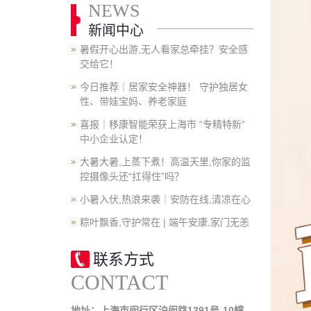
NEWS
新闻中心
暑假开心出游,无人看家总牵挂？安全感
交给它！
今日推荐｜居家安全神器！ 守护独居女
性、带娃宝妈、养老家庭
喜报｜移康智能荣获上海市 “专精特新”
中小企业认定！
大暑大暑,上蒸下煮！高温天里,你家的监
控摄像头还“扛得住”吗？
小暑入伏,热浪来袭｜安防在线,清凉在心
粽叶飘香,守护常在 | 端午安康,家门无恙
联系方式
CONTACT
地址：上海市闵行区沪闵路1391号-10幢