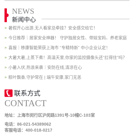
NEWS
新闻中心
暑假开心出游,无人看家总牵挂？安全感交给它！
今日推荐｜居家安全神器！ 守护独居女性、带娃宝妈、养老家庭
喜报｜移康智能荣获上海市 “专精特新” 中小企业认定！
大暑大暑,上蒸下煮！高温天里,你家的监控摄像头还“扛得住”吗？
小暑入伏,热浪来袭｜安防在线,清凉在心
粽叶飘香,守护常在 | 端午安康,家门无恙
联系方式
CONTACT
地址：上海市闵行区沪闵路1391号-10幢C-103室
电话：86-021-54389062
客服电话：400-018-0217