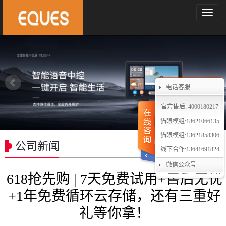
导
航
菜
单
电话客服
官方售后: 4000180217
猫眼模组:18621066135
猫眼模组:13621858306
公司新闻
线下合作:13641691824
微信公众号
618抢先购 | 7天免费试用+售后无忧
+1年免费循环云存储，还有三重好
礼等你拿！