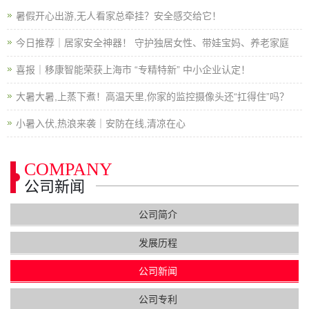
暑假开心出游,无人看家总牵挂？安全感交给它！
今日推荐｜居家安全神器！ 守护独居女性、带娃宝妈、养老家庭
喜报｜移康智能荣获上海市 “专精特新” 中小企业认定！
大暑大暑,上蒸下煮！高温天里,你家的监控摄像头还“扛得住”吗？
小暑入伏,热浪来袭｜安防在线,清凉在心
COMPANY
公司新闻
公司简介
发展历程
公司新闻
公司专利