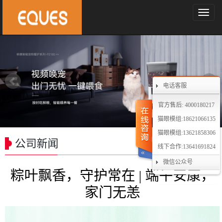
导
航
菜
单
电话客服
官方售后: 4000180217
猫眼模组:18621066135
猫眼模组:13621858306
公司新闻
线下合作:13641691824
微信公众号
粽叶飘香，守护常在 | 端午安康，
家门无恙