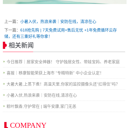
上一篇：
小暑入伏，热浪来袭｜安防在线，清凉在心
下一篇：
618抢先购 | 7天免费试用+售后无忧 +1年免费循环云存
储，还有三重好礼等你拿！
相关新闻
今日推荐｜居家安全神器！ 守护独居女性、带娃宝妈、养老家庭
喜报｜移康智能荣获上海市 “专精特新” 中小企业认定！
大暑大暑,上蒸下煮！高温天里,你家的监控摄像头还“扛得住”吗？
小暑入伏,热浪来袭｜安防在线,清凉在心
粽叶飘香,守护常在 | 端午安康,家门无恙
COMPANY