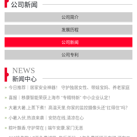
公司新闻
公司简介
发展历程
公司新闻
公司专利
NEWS
新闻中心
今日推荐｜居家安全神器！ 守护独居女性、带娃宝妈、养老家庭
喜报｜移康智能荣获上海市 “专精特新” 中小企业认定！
大暑大暑,上蒸下煮！高温天里,你家的监控摄像头还“扛得住”吗？
小暑入伏,热浪来袭｜安防在线,清凉在心
粽叶飘香,守护常在 | 端午安康,家门无恙