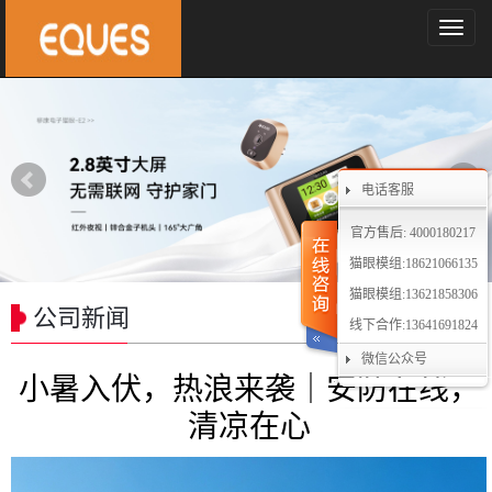
导
航
菜
单
电话客服
官方售后: 4000180217
猫眼模组:18621066135
猫眼模组:13621858306
公司新闻
线下合作:13641691824
微信公众号
小暑入伏，热浪来袭｜安防在线，
清凉在心