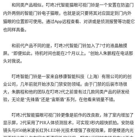
和同类产品相似，
是一个安置在防盗门
叮咚2代智能猫眼可视门铃
内外两侧
的智能门铃电子猫眼，也就是说只要将其对应固定到门内外
猫眼的位置即可使用。通过App远程查看、对讲或是侦测报警等功能它
也同样具备。
和前代产品不同的是，叮咚2代智能门铃加入了7寸的液晶触摸
屏。“即便如此，待机时间也能在2个月以上。”创始人朱鹏程在电话那
头对我说。
叮咚智能门铃是一家来自移康智能科技（上海）有限公司的的创
业公司，几年前就开始涉及门禁安防领域。由于门禁的后装市场很
大，朱鹏程和他的团队在叮咚2代之前曾有过几款同类产品的研发经
验，无论是“先锋盾”还是“宙斯盾”系列，在他看来销量不错。
叮咚2代智能猫眼可视门铃更像是前作的改良款，除了室内增加了
显示屏，2代采用了PIR人体侦测技术，可实现3秒内超快抓拍。安防级
镜头与850纳米波长红外LED补光技术增强了夜视效果，即便楼道内光