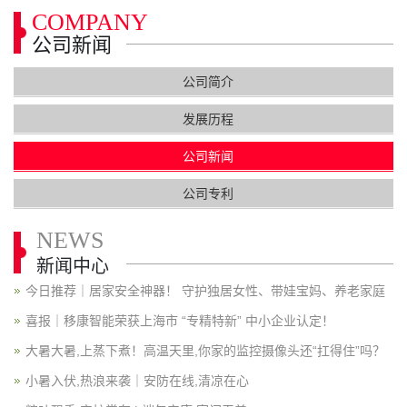
COMPANY
公司新闻
公司简介
发展历程
公司新闻
公司专利
NEWS
新闻中心
今日推荐｜居家安全神器！ 守护独居女性、带娃宝妈、养老家庭
喜报｜移康智能荣获上海市 “专精特新” 中小企业认定！
大暑大暑,上蒸下煮！高温天里,你家的监控摄像头还“扛得住”吗？
小暑入伏,热浪来袭｜安防在线,清凉在心