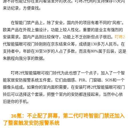
源不好也能让你在室内看清室外的状况。叮咚2代同时支持保存15天内
来访纪录，方便查找。
在智能门禁产品上，除了安全，国内外的项目有着不同的“风格”。
欧美产品在外观上偏设计，功能上较人性化，重要的是业主有强烈的
安装需求。国内产品则比较保守，功能上不乏创新但点子很旧。
叮咚2
代智能猫眼可视门铃刚刚在京东结束众筹，成绩是130多万人民币。在
支持者中，年龄在30至50岁的人占了多数，而且有80%属于后装，这是
朱鹏程向我分享的数据。
叮咚2代智能猫眼可视门铃代为此也想了一个点子，加入了一个智
能家居安防报警系统五件套，它们由烟感、PIR、门窗磁、SOS和一个
摄像头组成。如果你的室内面积需要，在安装叮咚2代智能猫眼可视门
铃后可以选择这个套装，把整个室内的安防都连接起来，当然中心依
旧是你的手机。
36氪：不止配了屏幕，第二代叮咚智能门禁还加入
了整套触发安防报警系统