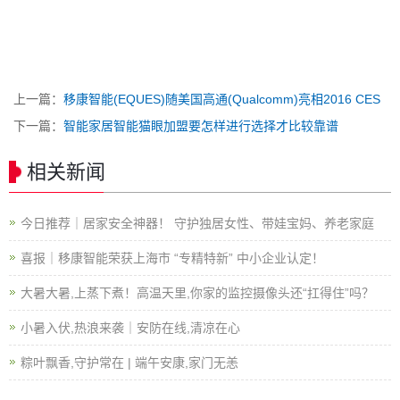
上一篇：
移康智能(EQUES)随美国高通(Qualcomm)亮相2016 CES
下一篇：
智能家居智能猫眼加盟要怎样进行选择才比较靠谱
相关新闻
今日推荐｜居家安全神器！ 守护独居女性、带娃宝妈、养老家庭
喜报｜移康智能荣获上海市 “专精特新” 中小企业认定！
大暑大暑,上蒸下煮！高温天里,你家的监控摄像头还“扛得住”吗？
小暑入伏,热浪来袭｜安防在线,清凉在心
粽叶飘香,守护常在 | 端午安康,家门无恙