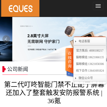
导
航
菜
单
电话客服
官方售后: 4000180217
猫眼模组:18621066135
猫眼模组:13621858306
公司新闻
线下合作:13641691824
微信公众号
第二代叮咚智能门禁不止配了屏幕
还加入了整套触发安防报警系统 |
36氪