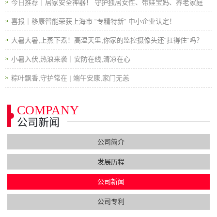
今日推荐｜居家安全神器！ 守护独居女性、带娃宝妈、养老家庭
喜报｜移康智能荣获上海市 “专精特新” 中小企业认定！
大暑大暑,上蒸下煮！高温天里,你家的监控摄像头还“扛得住”吗？
小暑入伏,热浪来袭｜安防在线,清凉在心
粽叶飘香,守护常在 | 端午安康,家门无恙
COMPANY
公司新闻
公司简介
发展历程
公司新闻
公司专利