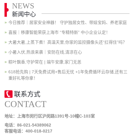
NEWS
新闻中心
今日推荐｜居家安全神器！ 守护独居女性、带娃宝妈、养老家庭
喜报｜移康智能荣获上海市 “专精特新” 中小企业认定！
大暑大暑,上蒸下煮！高温天里,你家的监控摄像头还“扛得住”吗？
小暑入伏,热浪来袭｜安防在线,清凉在心
粽叶飘香,守护常在 | 端午安康,家门无恙
618抢先购 | 7天免费试用+售后无忧 +1年免费循环云存储,还有三
重好礼等你拿！
联系方式
CONTACT
地址：上海市闵行区沪闵路1391号-10幢C-103室
电话：86-021-54389062
客服电话：400-018-0217