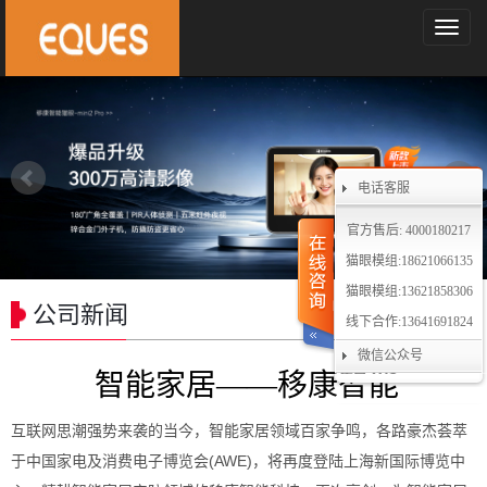
导
航
菜
单
电话客服
官方售后: 4000180217
猫眼模组:18621066135
猫眼模组:13621858306
公司新闻
线下合作:13641691824
微信公众号
智能家居——移康智能
互联网思潮强势来袭的当今，智能家居领域百家争鸣，各路豪杰荟萃
于中国家电及消费电子博览会(AWE)，将再度登陆上海新国际博览中