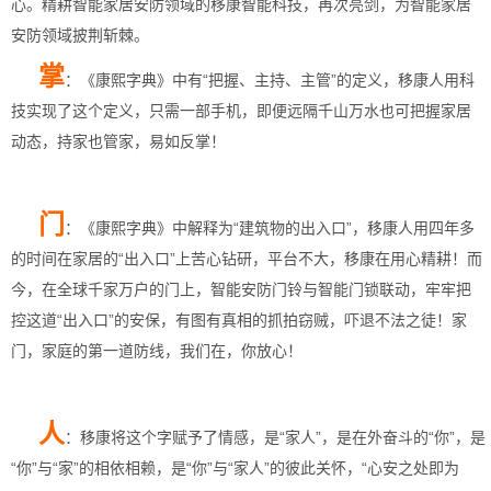
心。精耕智能家居安防领域的移康智能科技，再次亮剑，为智能家居
安防领域披荆斩棘。
掌
：《康熙字典》中有“把握、主持、主管”的定义，移康人用科
技实现了这个定义，只需一部手机，即便远隔千山万水也可把握家居
动态，持家也管家，易如反掌！
门
：
《康熙字典》中解释为“建筑物的出入口”，移康人用四年多
的时间在家居的“出入口”上苦心钻研，平台不大，移康在用心精耕！而
今，在全球千家万户的门上，智能安防门铃与智能门锁联动，牢牢把
控这道“出入口”的安保，有图有真相的抓拍窃贼，吓退不法之徒！家
门，家庭的第一道防线，我们在，你放心！
人
：移康将这个字赋予了情感，是“家人”，是在外奋斗的“你”，是
“你”与“家”的相依相赖，是“你”与“家人”的彼此关怀，“心安之处即为