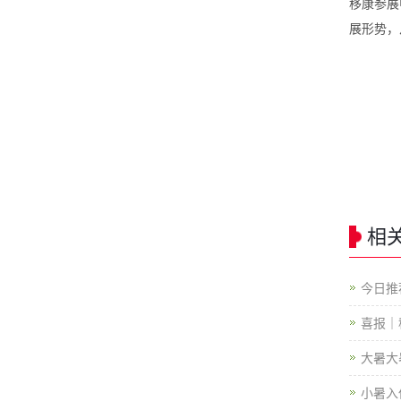
移康参展
展形势，
相
今日推
喜报｜
大暑大
小暑入