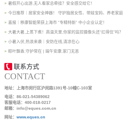
暑假开心出游,无人看家总牵挂？安全感交给它！
今日推荐｜居家安全神器！ 守护独居女性、带娃宝妈、养老家庭
喜报｜移康智能荣获上海市 “专精特新” 中小企业认定！
大暑大暑,上蒸下煮！高温天里,你家的监控摄像头还“扛得住”吗？
小暑入伏,热浪来袭｜安防在线,清凉在心
粽叶飘香,守护常在 | 端午安康,家门无恙
联系方式
CONTACT
地址：上海市闵行区沪闵路1391号-10幢C-103室
电话：86-021-54389062
客服电话：400-018-0217
邮箱：info@eques.com.cn
网址：
www.eques.cn