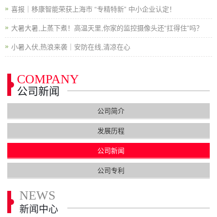
喜报｜移康智能荣获上海市 “专精特新” 中小企业认定！
大暑大暑,上蒸下煮！高温天里,你家的监控摄像头还“扛得住”吗？
小暑入伏,热浪来袭｜安防在线,清凉在心
COMPANY
公司新闻
公司简介
发展历程
公司新闻
公司专利
NEWS
新闻中心