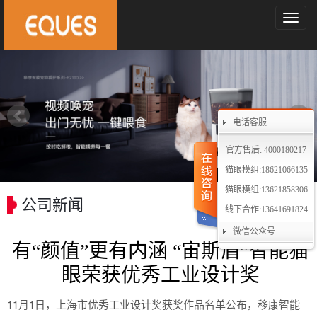
导
航
菜
单
电话客服
官方售后: 4000180217
猫眼模组:18621066135
猫眼模组:13621858306
公司新闻
线下合作:13641691824
微信公众号
有“颜值”更有内涵 “宙斯盾”智能猫
眼荣获优秀工业设计奖
11月1日，上海市优秀工业设计奖获奖作品名单公布，移康智能