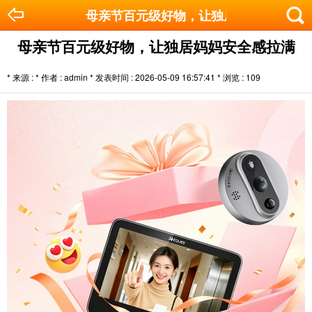
母亲节百元级好物，让独居妈妈安全感拉
母亲节百元级好物，让独居妈妈安全感拉满
* 来源 : * 作者 : admin * 发表时间 : 2026-05-09 16:57:41 * 浏览 :
109