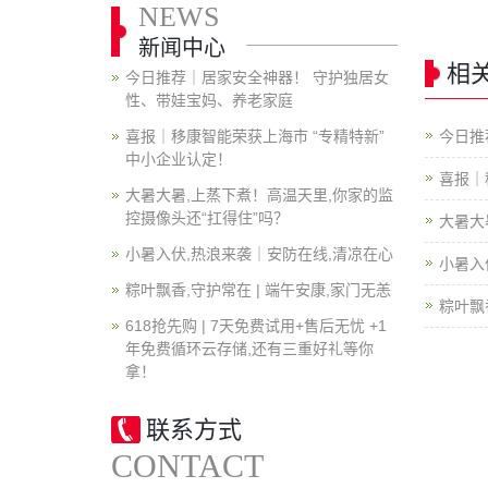
NEWS
新闻中心
相
今日推荐｜居家安全神器！ 守护独居女
性、带娃宝妈、养老家庭
喜报｜移康智能荣获上海市 “专精特新”
今日推
中小企业认定！
喜报｜
大暑大暑,上蒸下煮！高温天里,你家的监
控摄像头还“扛得住”吗？
大暑大
小暑入伏,热浪来袭｜安防在线,清凉在心
小暑入
粽叶飘香,守护常在 | 端午安康,家门无恙
粽叶飘
618抢先购 | 7天免费试用+售后无忧 +1
年免费循环云存储,还有三重好礼等你
拿！
联系方式
CONTACT