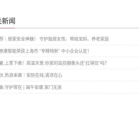
关新闻
荐｜居家安全神器！ 守护独居女性、带娃宝妈、养老家庭
移康智能荣获上海市 “专精特新” 中小企业认定！
暑,上蒸下煮！高温天里,你家的监控摄像头还“扛得住”吗？
伏,热浪来袭｜安防在线,清凉在心
香,守护常在 | 端午安康,家门无恙