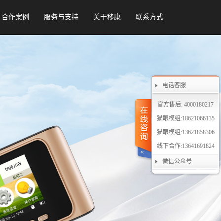
合作案例
服务与支持
关于移康
联系方式
电话客服
官方售后: 4000180217
猫眼模组:18621066135
猫眼模组:13621858306
线下合作:13641691824
微信公众号