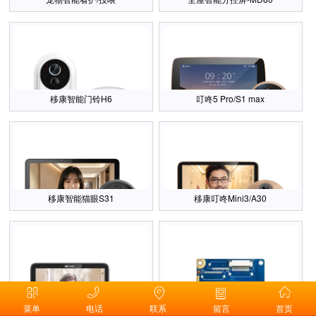
移康智能门铃H6
叮咚5 Pro/S1 max
移康智能猫眼S31
移康叮咚Mini3/A30
移康智能猫眼T3S
移康视频锁猫眼VL0
菜单
电话
联系
留言
首页