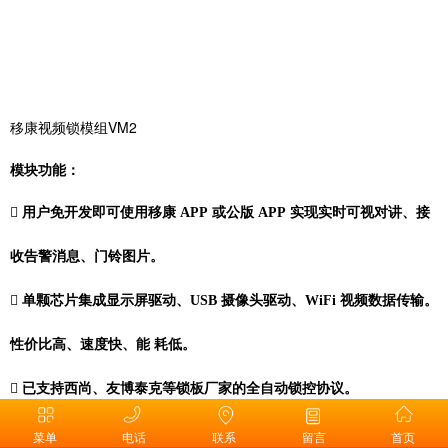
移康视频锁模组VM2
模块功能：

用户免开发即可使用移康 APP 或公版 APP 实现实时可视对讲、接
收告警消息、门铃图片。

单颗芯片集成显示屏驱动、USB 摄像头驱动、WiFi 视频数据传输。
性价比高、速度快、能
耗低。

已支持西尚、友博泰克等锁板厂家的全自动锁控协议。

支持蓝牙快速配网、热点配网
菜单
电话
联系
留言
首页