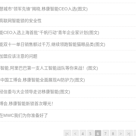
慧城市“领军先锋”揭晓,移康智能CEO入选(图文)
高联网智能锁的安全性
能CEO入选上海首批“千帆行动”青年企业家计划(图文)
能双十一单日销售额过千万,继续领跑智能猫眼品类(图文)
加盟应该注意的问题
S智能,阿里巴巴第一支人工智能战队等你来战！(图文)
8年中国工博会,移康智能全面展现AI防护力(图文)
经信委与大企领导走访移康智能(图文)
博会,移康智能新锁首次曝光！
”,在MWC我们为你准备好了
|<
<
4
5
6
7
8
>
>|