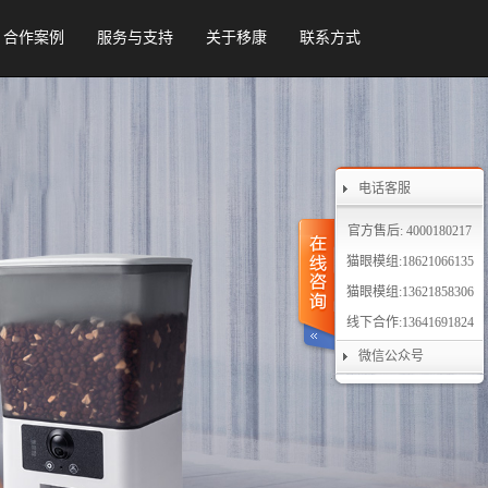
合作案例
服务与支持
关于移康
联系方式
电话客服
官方售后: 4000180217
猫眼模组:18621066135
猫眼模组:13621858306
线下合作:13641691824
微信公众号