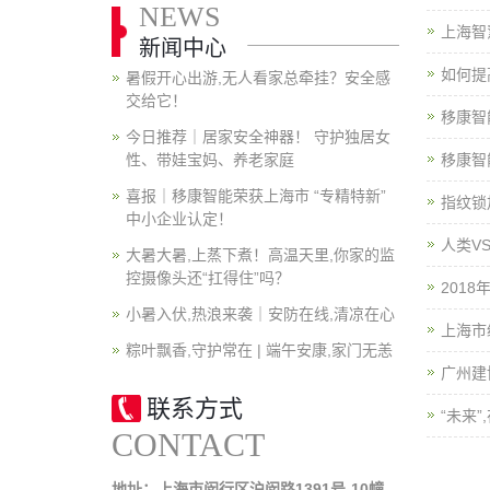
NEWS
上海智
新闻中心
如何提
暑假开心出游,无人看家总牵挂？安全感
交给它！
移康智
今日推荐｜居家安全神器！ 守护独居女
性、带娃宝妈、养老家庭
移康智
喜报｜移康智能荣获上海市 “专精特新”
指纹锁
中小企业认定！
人类V
大暑大暑,上蒸下煮！高温天里,你家的监
控摄像头还“扛得住”吗？
201
小暑入伏,热浪来袭｜安防在线,清凉在心
上海市
粽叶飘香,守护常在 | 端午安康,家门无恙
广州建
联系方式
“未来
CONTACT
地址：上海市闵行区沪闵路1391号-10幢