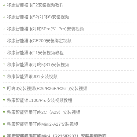
移康智能猫眼T2安装视频教程
移康智能猫眼S2(叮咚6)安装视频
移康智能猫眼叮咚5Pro(S1 Pro)安装视频
移康智能猫眼CE200安装绑定视频
移康智能猫眼T1安装视频教程
移康智能猫眼叮咚5(S1)安装视频
移康智能猫眼JD1安装视频
叮咚3安装视频(R26/R26F/R26T)安装视频
移康智能锁E100/Pro安装视频教程
移康智能猫眼叮咚2C（A29）安装视频
移康智能猫眼叮咚Mini2-A27安装视频
移康智能猫眼叮咚Mini（R235/R237）安装视频教程