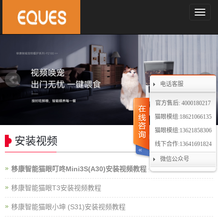
导
航
菜
单
电话客服
官方售后: 4000180217
猫眼模组:18621066135
猫眼模组:13621858306
安装视频
线下合作:13641691824
微信公众号
移康智能猫眼叮咚Mini3S(A30)安装视频教程
移康智能猫眼T3安装视频教程
移康智能猫眼小坤 (S31)安装视频教程