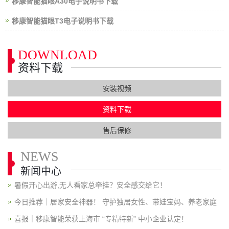
移康智能猫眼A30电子说明书下载
移康智能猫眼T3电子说明书下载
DOWNLOAD
资料下载
安装视频
资料下载
售后保修
NEWS
新闻中心
暑假开心出游,无人看家总牵挂？安全感交给它！
今日推荐｜居家安全神器！ 守护独居女性、带娃宝妈、养老家庭
喜报｜移康智能荣获上海市 “专精特新” 中小企业认定！