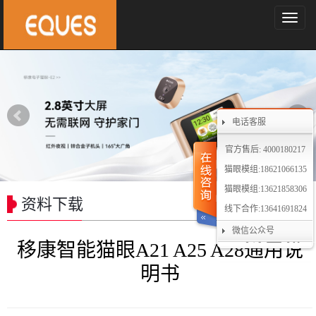
导
航
菜
单
电话客服
官方售后: 4000180217
猫眼模组:18621066135
猫眼模组:13621858306
资料下载
线下合作:13641691824
微信公众号
移康智能猫眼A21 A25 A28通用说
明书