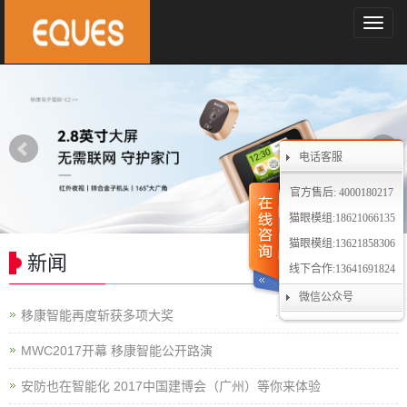
导
航
菜
单
电话客服
官方售后: 4000180217
猫眼模组:18621066135
猫眼模组:13621858306
新闻
线下合作:13641691824
微信公众号
移康智能再度斩获多项大奖
MWC2017开幕 移康智能公开路演
安防也在智能化 2017中国建博会（广州）等你来体验