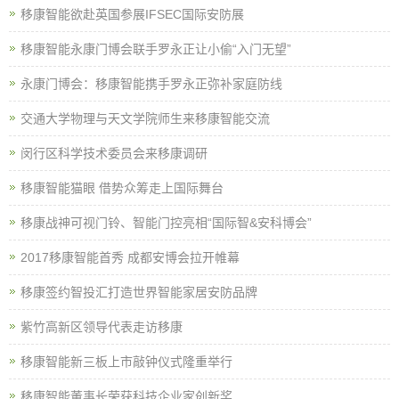
移康智能欲赴英国参展IFSEC国际安防展
移康智能永康门博会联手罗永正让小偷“入门无望”
永康门博会：移康智能携手罗永正弥补家庭防线
交通大学物理与天文学院师生来移康智能交流
闵行区科学技术委员会来移康调研
移康智能猫眼 借势众筹走上国际舞台
移康战神可视门铃、智能门控亮相“国际智&安科博会”
2017移康智能首秀 成都安博会拉开帷幕
移康签约智投汇打造世界智能家居安防品牌
紫竹高新区领导代表走访移康
移康智能新三板上市敲钟仪式隆重举行
移康智能董事长荣获科技企业家创新奖