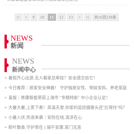
|<
<
9
10
11
12
13
>
>|
共16页238条
NEWS
新闻
NEWS
新闻中心
暑假开心出游,无人看家总牵挂？安全感交给它！
今日推荐｜居家安全神器！ 守护独居女性、带娃宝妈、养老家庭
喜报｜移康智能荣获上海市 “专精特新” 中小企业认定！
大暑大暑,上蒸下煮！高温天里,你家的监控摄像头还“扛得住”吗？
小暑入伏,热浪来袭｜安防在线,清凉在心
粽叶飘香,守护常在 | 端午安康,家门无恙