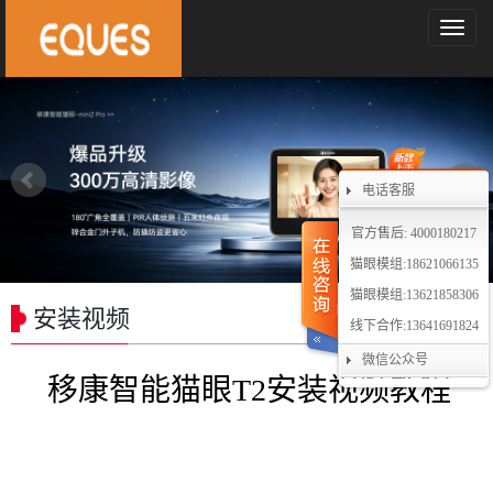
导
航
菜
单
电话客服
官方售后: 4000180217
猫眼模组:18621066135
猫眼模组:13621858306
安装视频
线下合作:13641691824
微信公众号
移康智能猫眼T2安装视频教程