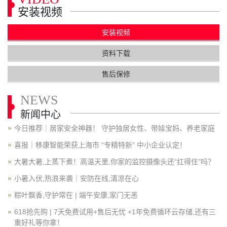
安装视频
安装视频
资料下载
售后保修
NEWS
新闻中心
今日推荐｜居家安全神器！ 守护独居女性、带娃宝妈、养老家庭
喜报｜移康智能荣获上海市 “专精特新” 中小企业认定！
大暑大暑,上蒸下煮！高温天里,你家的监控摄像头还“扛得住”吗？
小暑入伏,热浪来袭｜安防在线,清凉在心
粽叶飘香,守护常在 | 端午安康,家门无恙
618抢先购 | 7天免费试用+售后无忧 +1年免费循环云存储,还有三
重好礼等你拿！