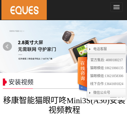
导
航
菜
单
电话客服
官方售后: 4000180217
猫眼模组:18621066135
猫眼模组:13621858306
安装视频
线下合作:13641691824
微信公众号
移康智能猫眼叮咚Mini3S(A30)安装
视频教程