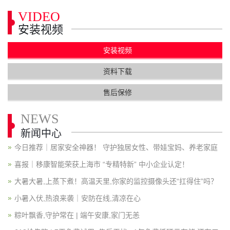
VIDEO
安装视频
安装视频
资料下载
售后保修
NEWS
新闻中心
今日推荐｜居家安全神器！ 守护独居女性、带娃宝妈、养老家庭
喜报｜移康智能荣获上海市 “专精特新” 中小企业认定！
大暑大暑,上蒸下煮！高温天里,你家的监控摄像头还“扛得住”吗？
小暑入伏,热浪来袭｜安防在线,清凉在心
粽叶飘香,守护常在 | 端午安康,家门无恙