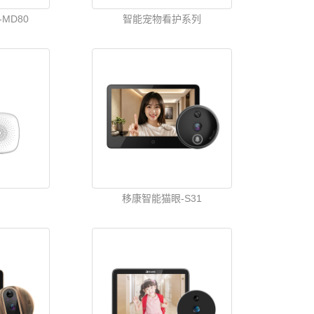
MD80
智能宠物看护系列
移康智能猫眼-S31