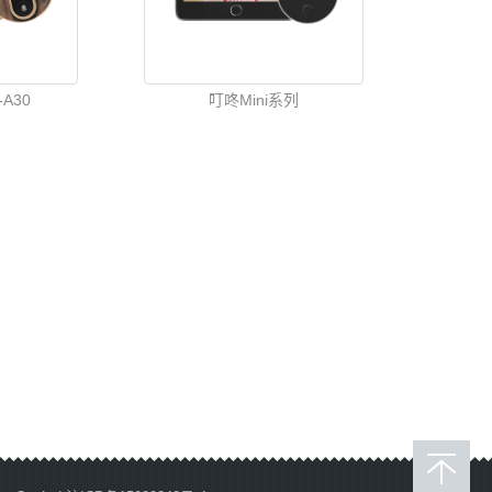
A30
叮咚Mini系列