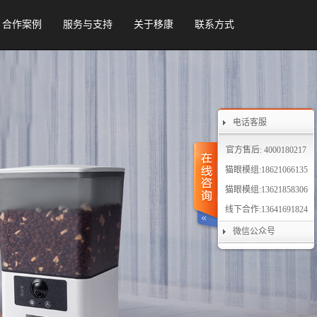
合作案例
服务与支持
关于移康
联系方式
电话客服
官方售后: 4000180217
猫眼模组:18621066135
猫眼模组:13621858306
线下合作:13641691824
微信公众号