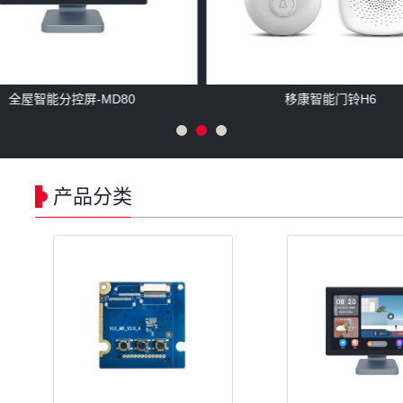
移康叮咚Mini3/A30
移康智能猫眼Mini6
产品分类