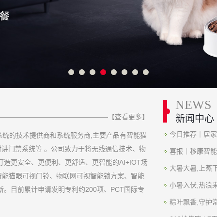
NEWS
【查看更多】
新闻中心
今日推荐｜居家
系统的技术提供商和系统服务商,主要产品有智能猫
养老家庭
对讲门禁系统等 。公司致力于将无线通信技术、物
喜报｜移康智能
造更安全、更便利、更舒适、更智能的AI+IOT场
大暑大暑,上蒸
智能猫眼可视门铃、物联网可视智能锁方案、智能
住”吗？
小暑入伏,热浪
。目前累计申请发明专利约200项、PCT国际专
粽叶飘香,守护常