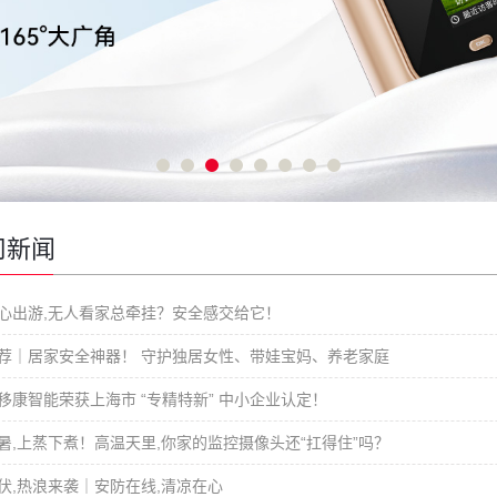
司新闻
心出游,无人看家总牵挂？安全感交给它！
荐｜居家安全神器！ 守护独居女性、带娃宝妈、养老家庭
移康智能荣获上海市 “专精特新” 中小企业认定！
暑,上蒸下煮！高温天里,你家的监控摄像头还“扛得住”吗？
伏,热浪来袭｜安防在线,清凉在心