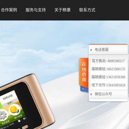
合作案例
服务与支持
关于移康
联系方式
电话客服
官方售后: 4000180217
猫眼模组:18621066135
猫眼模组:13621858306
线下合作:13641691824
微信公众号