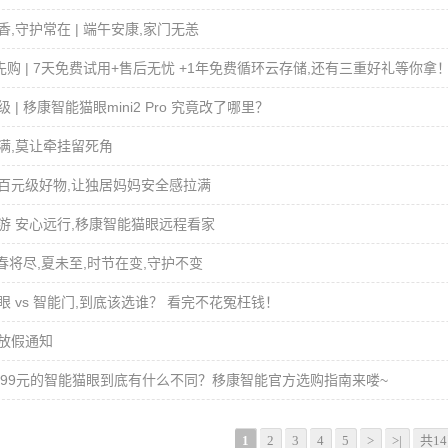
香,守护常在 | 端午安康,家门无恙
抢先购 | 7天免费试用+售后无忧 +1年免费循环云存储,还有三重好礼等你拿
 | 移康智能猫眼mini2 Pro 究竟改了哪里？
满,莫让牵挂留死角
百元级好物,让独居妈妈安全感拉满
游 安心远行,移康智能猫眼远程看家
 春将尽,夏未至,时节在变,守护不变
眼 vs 智能门,到底该选谁？ 看完不花冤枉钱！
放假通知
-1999元的智能猫眼到底有什么不同？移康智能官方选购指南来喽~
1
2
3
4
5
>
>|
共14