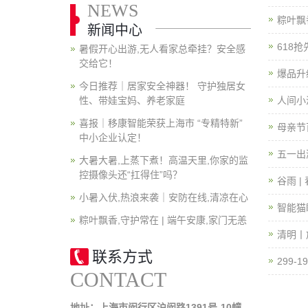
NEWS
粽叶飘
新闻中心
618
暑假开心出游,无人看家总牵挂？安全感
交给它！
爆品升级
今日推荐｜居家安全神器！ 守护独居女
性、带娃宝妈、养老家庭
人间小
喜报｜移康智能荣获上海市 “专精特新”
母亲节
中小企业认定！
五一出
大暑大暑,上蒸下煮！高温天里,你家的监
控摄像头还“扛得住”吗？
谷雨 |
小暑入伏,热浪来袭｜安防在线,清凉在心
智能猫
粽叶飘香,守护常在 | 端午安康,家门无恙
清明丨
联系方式
299
CONTACT
地址：上海市闵行区沪闵路1391号-10幢